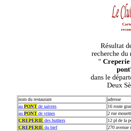
Carte
recom
Résultat d
recherche du 
"
Creperie
pont
dans le dépar
Deux Sè
nom du restaurant
adresse
au
PONT
de saivres
16 route gra
au
PONT
de vrines
2 rue mouett
CREPERIE
des huttiers
12 pl de la 
CREPERIE
du bief
270 avenue m