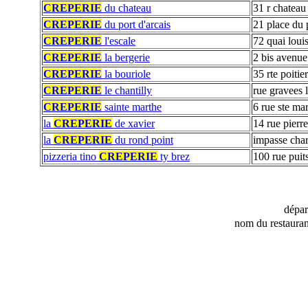
CREPERIE
du chateau
31 r chateau
CREPERIE
du port d'arcais
21 place du 
CREPERIE
l'escale
72 quai loui
CREPERIE
la bergerie
2 bis avenue
CREPERIE
la bouriole
35 rte poitie
CREPERIE
le chantilly
rue gravees l
CREPERIE
sainte marthe
6 rue ste ma
la
CREPERIE
de xavier
14 rue pierr
la
CREPERIE
du rond point
impasse cha
pizzeria tino
CREPERIE
ty brez
100 rue puits
dépa
nom du restauran