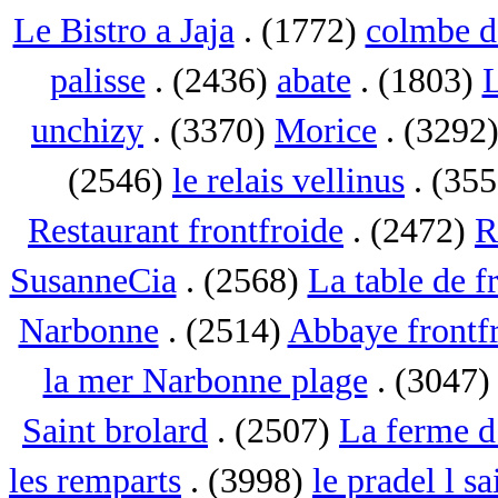
Le Bistro a Jaja
. (1772)
colmbe d
palisse
. (2436)
abate
. (1803)
L
unchizy
. (3370)
Morice
. (3292
(2546)
le relais vellinus
. (35
Restaurant frontfroide
. (2472)
R
SusanneCia
. (2568)
La table de f
Narbonne
. (2514)
Abbaye frontf
la mer Narbonne plage
. (3047
Saint brolard
. (2507)
La ferme d
les remparts
. (3998)
le pradel l s