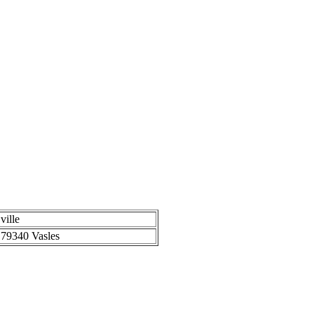
ville
79340 Vasles