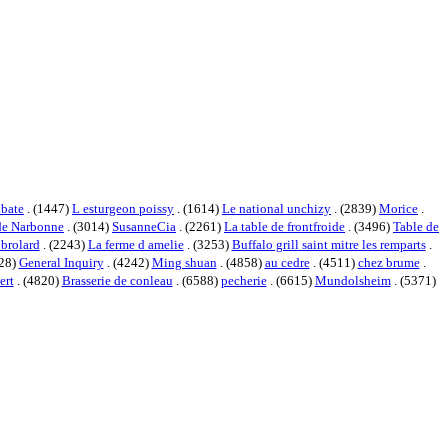
abate
. (1447)
L esturgeon poissy
. (1614)
Le national unchizy
. (2839)
Morice
.
ide Narbonne
. (3014)
SusanneCia
. (2261)
La table de frontfroide
. (3496)
Table de
 brolard
. (2243)
La ferme d amelie
. (3253)
Buffalo grill saint mitre les remparts
.
028)
General Inquiry
. (4242)
Ming shuan
. (4858)
au cedre
. (4511)
chez brume
.
ert
. (4820)
Brasserie de conleau
. (6588)
pecherie
. (6615)
Mundolsheim
. (5371)