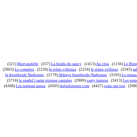
(321)
Morvandelle
. (337)
La fondu du sancy
. (1413)
Au clou
. (1156)
Le Bistr
(2863)
Le complex
. (2236)
le relais villenus
. (2254)
le relais vellinus
. (3245)
sa
la frontfroide Narbonne
. (2179)
Abbaye frontfroide Narbonne
. (3193)
Le restau
(3716)
le pradel l saint etienne cantales
. (2969)
vasty traiteur
. (3413)
Les grap
(4368)
Les rempart autun
. (4505)
helpslotswin com
. (4437)
veau qui tete
. (508