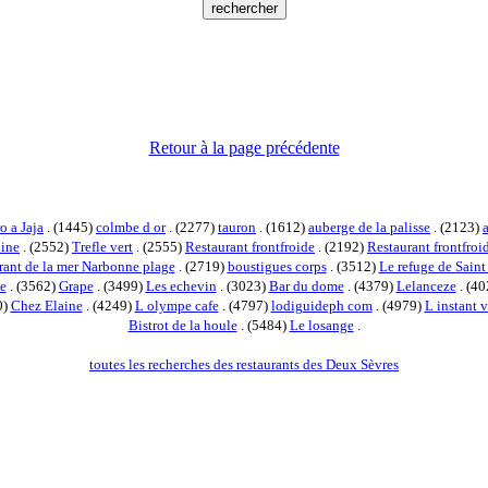
Retour à la page précédente
o a Jaja
. (1445)
colmbe d or
. (2277)
tauron
. (1612)
auberge de la palisse
. (2123)
line
. (2552)
Trefle vert
. (2555)
Restaurant frontfroide
. (2192)
Restaurant frontfro
rant de la mer Narbonne plage
. (2719)
boustigues corps
. (3512)
Le refuge de Saint
e
. (3562)
Grape
. (3499)
Les echevin
. (3023)
Bar du dome
. (4379)
Lelanceze
. (4
0)
Chez Elaine
. (4249)
L olympe cafe
. (4797)
lodiguideph com
. (4979)
L instant v
Bistrot de la houle
. (5484)
Le losange
.
toutes les recherches des restaurants des Deux Sèvres