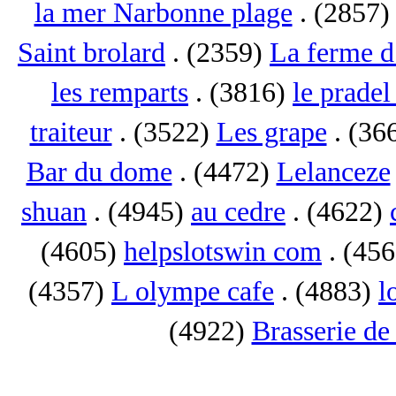
la mer Narbonne plage
. (2857
Saint brolard
. (2359)
La ferme d
les remparts
. (3816)
le pradel
traiteur
. (3522)
Les grape
. (36
Bar du dome
. (4472)
Lelanceze
shuan
. (4945)
au cedre
. (4622)
(4605)
helpslotswin com
. (45
(4357)
L olympe cafe
. (4883)
l
(4922)
Brasserie de