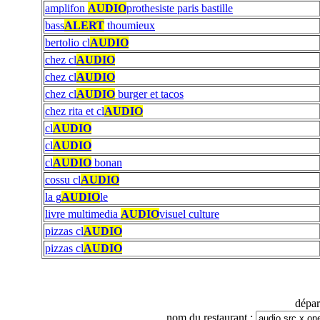
amplifon
AUDIO
prothesiste paris bastille
bass
ALERT
thoumieux
bertolio cl
AUDIO
chez cl
AUDIO
chez cl
AUDIO
chez cl
AUDIO
burger et tacos
chez rita et cl
AUDIO
cl
AUDIO
cl
AUDIO
cl
AUDIO
bonan
cossu cl
AUDIO
la g
AUDIO
le
livre multimedia
AUDIO
visuel culture
pizzas cl
AUDIO
pizzas cl
AUDIO
dépa
nom du restaurant :