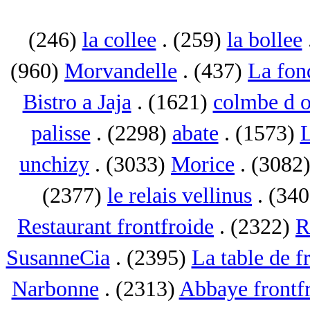
(246)
la collee
. (259)
la bollee
(960)
Morvandelle
. (437)
La fon
Bistro a Jaja
. (1621)
colmbe d o
palisse
. (2298)
abate
. (1573)
L
unchizy
. (3033)
Morice
. (3082
(2377)
le relais vellinus
. (34
Restaurant frontfroide
. (2322)
R
SusanneCia
. (2395)
La table de f
Narbonne
. (2313)
Abbaye frontf