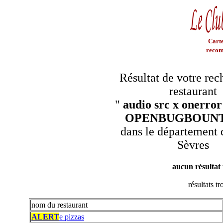
Carte
recom
Résultat de votre rec
restaurant
"
audio src x onerror
OPENBUGBOUNT
dans le département
Sèvres
aucun résultat
résultats t
nom du restaurant
ALERT
e pizzas