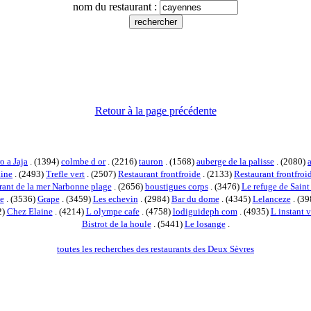
nom du restaurant :
Retour à la page précédente
o a Jaja
. (1394)
colmbe d or
. (2216)
tauron
. (1568)
auberge de la palisse
. (2080)
line
. (2493)
Trefle vert
. (2507)
Restaurant frontfroide
. (2133)
Restaurant frontfro
rant de la mer Narbonne plage
. (2656)
boustigues corps
. (3476)
Le refuge de Saint
e
. (3536)
Grape
. (3459)
Les echevin
. (2984)
Bar du dome
. (4345)
Lelanceze
. (3
2)
Chez Elaine
. (4214)
L olympe cafe
. (4758)
lodiguideph com
. (4935)
L instant v
Bistrot de la houle
. (5441)
Le losange
.
toutes les recherches des restaurants des Deux Sèvres