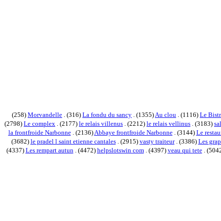
(258)
Morvandelle
. (316)
La fondu du sancy
. (1355)
Au clou
. (1116)
Le Bistr
(2798)
Le complex
. (2177)
le relais villenus
. (2212)
le relais vellinus
. (3183)
sa
la frontfroide Narbonne
. (2136)
Abbaye frontfroide Narbonne
. (3144)
Le restau
(3682)
le pradel l saint etienne cantales
. (2915)
vasty traiteur
. (3386)
Les grap
(4337)
Les rempart autun
. (4472)
helpslotswin com
. (4397)
veau qui tete
. (504