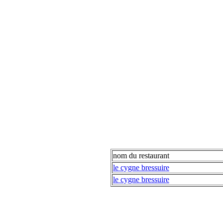
nom du restaurant
le cygne bressuire
le cygne bressuire