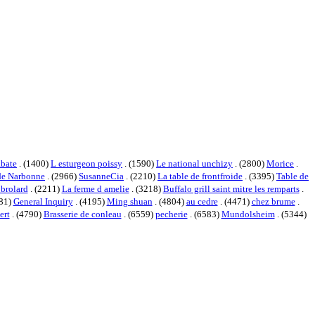
abate
. (1400)
L esturgeon poissy
. (1590)
Le national unchizy
. (2800)
Morice
.
ide Narbonne
. (2966)
SusanneCia
. (2210)
La table de frontfroide
. (3395)
Table de
 brolard
. (2211)
La ferme d amelie
. (3218)
Buffalo grill saint mitre les remparts
.
981)
General Inquiry
. (4195)
Ming shuan
. (4804)
au cedre
. (4471)
chez brume
.
ert
. (4790)
Brasserie de conleau
. (6559)
pecherie
. (6583)
Mundolsheim
. (5344)