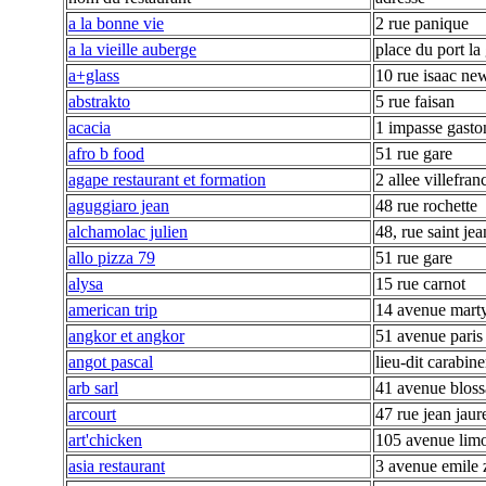
a la bonne vie
2 rue panique
a la vieille auberge
place du port la 
a+glass
10 rue isaac ne
abstrakto
5 rue faisan
acacia
1 impasse gasto
afro b food
51 rue gare
agape restaurant et formation
2 allee villefran
aguggiaro jean
48 rue rochette
alchamolac julien
48, rue saint jea
allo pizza 79
51 rue gare
alysa
15 rue carnot
american trip
14 avenue martyr
angkor et angkor
51 avenue paris
angot pascal
lieu-dit carabine
arb sarl
41 avenue bloss
arcourt
47 rue jean jaur
art'chicken
105 avenue lim
asia restaurant
3 avenue emile 