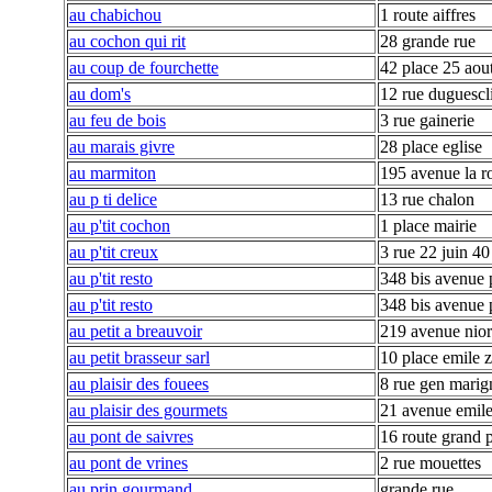
au chabichou
1 route aiffres
au cochon qui rit
28 grande rue
au coup de fourchette
42 place 25 aou
au dom's
12 rue duguescl
au feu de bois
3 rue gainerie
au marais givre
28 place eglise
au marmiton
195 avenue la r
au p ti delice
13 rue chalon
au p'tit cochon
1 place mairie
au p'tit creux
3 rue 22 juin 40
au p'tit resto
348 bis avenue 
au p'tit resto
348 bis avenue 
au petit a breauvoir
219 avenue nior
au petit brasseur sarl
10 place emile z
au plaisir des fouees
8 rue gen marig
au plaisir des gourmets
21 avenue emile
au pont de saivres
16 route grand 
au pont de vrines
2 rue mouettes
au prin gourmand
grande rue