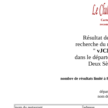
Carte
recom
Résultat d
recherche du 
"
vJC
dans le dépar
Deux Sè
nombre de résultats limité à 
dépa
nom du
nom du restaurant
adresse