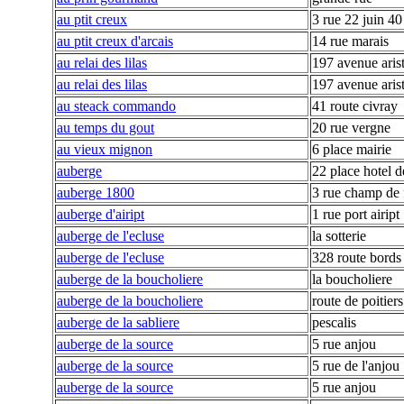
au ptit creux
3 rue 22 juin 40
au ptit creux d'arcais
14 rue marais
au relai des lilas
197 avenue aris
au relai des lilas
197 avenue aris
au steack commando
41 route civray
au temps du gout
20 rue vergne
au vieux mignon
6 place mairie
auberge
22 place hotel de
auberge 1800
3 rue champ de 
auberge d'aiript
1 rue port aiript
auberge de l'ecluse
la sotterie
auberge de l'ecluse
328 route bords
auberge de la boucholiere
la boucholiere
auberge de la boucholiere
route de poitier
auberge de la sabliere
pescalis
auberge de la source
5 rue anjou
auberge de la source
5 rue de l'anjou
auberge de la source
5 rue anjou