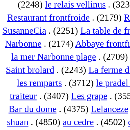
(2248)
le relais vellinus
. (32
Restaurant frontfroide
. (2179)
R
SusanneCia
. (2251)
La table de f
Narbonne
. (2174)
Abbaye frontf
la mer Narbonne plage
. (2709
Saint brolard
. (2243)
La ferme d
les remparts
. (3712)
le pradel
traiteur
. (3407)
Les grape
. (35
Bar du dome
. (4375)
Lelanceze
shuan
. (4850)
au cedre
. (4502)