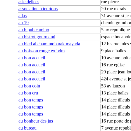
asie delices
rue pierre
association a teurtous
20 rue marais
atlas
31 avenue st je
au 19
chemin grand o
au b pub camino
5 av republique
au bistrot gourmand
espace bocapol
au bled al cham mobarak mayada
12 bis rue jules 
au boisson rouge ex bdm
9 place halles
au bon accueil
10 avenue poiti
au bon accueil
16 rue eglise
au bon accueil
29 place jean lo
au bon accueil
424 avenue st j
au bon coin
53 av lauzon
au bon cru
13 place halles
au bon temps
14 place tilleuls
au bon temps
14 place tilleuls
au bon temps
14 place tilleuls
au bonheur des jus
16 rue porte de 
au bureau
7 avenue republ