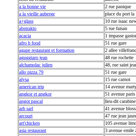
a la bonne vie
2 rue panique
a la vieille auberge
place du port la 
a+glass
10 rue isaac ne
abstrakto
5 rue faisan
acacia
1 impasse gasto
afro b food
51 rue gare
agape restaurant et formation
2 allee villefran
aguggiaro jean
48 rue rochette
alchamolac julien
48, rue saint jea
allo pizza 79
51 rue gare
alysa
15 rue carnot
american trip
14 avenue martyr
angkor et angkor
51 avenue paris
angot pascal
lieu-dit carabine
arb sarl
41 avenue bloss
arcourt
47 rue jean jaur
art'chicken
105 avenue lim
asia restaurant
3 avenue emile 