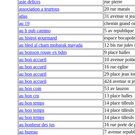
asie delices
rue pierre
association a teurtous
20 rue marais
atlas
31 avenue st je
au 19
chemin grand o
au b pub camino
5 av republique
au bistrot gourmand
espace bocapol
au bled al cham mobarak mayada
12 bis rue jules 
au boisson rouge ex bdm
9 place halles
au bon accueil
10 avenue poiti
au bon accueil
16 rue eglise
au bon accueil
29 place jean lo
au bon accueil
424 avenue st j
au bon coin
53 av lauzon
au bon cru
13 place halles
au bon temps
14 place tilleuls
au bon temps
14 place tilleuls
au bon temps
14 place tilleuls
au bonheur des jus
16 rue porte de 
au bureau
7 avenue republ