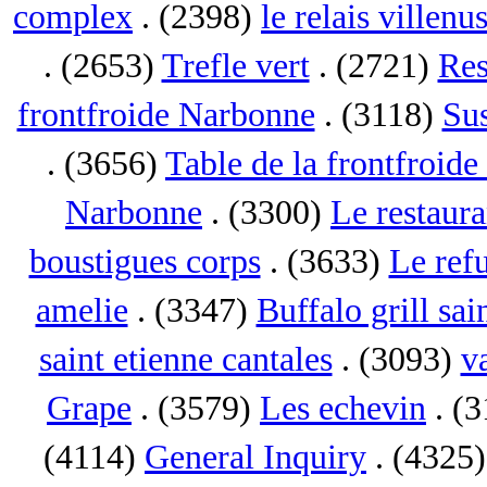
complex
. (2398)
le relais villenu
. (2653)
Trefle vert
. (2721)
Res
frontfroide Narbonne
. (3118)
Su
. (3656)
Table de la frontfroid
Narbonne
. (3300)
Le restaur
boustigues corps
. (3633)
Le ref
amelie
. (3347)
Buffalo grill sai
saint etienne cantales
. (3093)
va
Grape
. (3579)
Les echevin
. (
(4114)
General Inquiry
. (4325