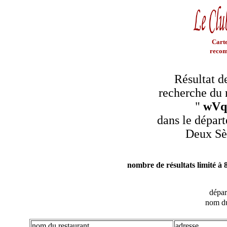
Carte
recom
Résultat d
recherche du 
"
wVq
dans le dépar
Deux Sè
nombre de résultats limité à 
dépa
nom du
nom du restaurant
adresse