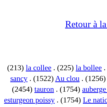
Retour à l
(213)
la collee
. (225)
la bollee
.
sancy
. (1522)
Au clou
. (1256
(2454)
tauron
. (1754)
auberge 
esturgeon poissy
. (1754)
Le nati