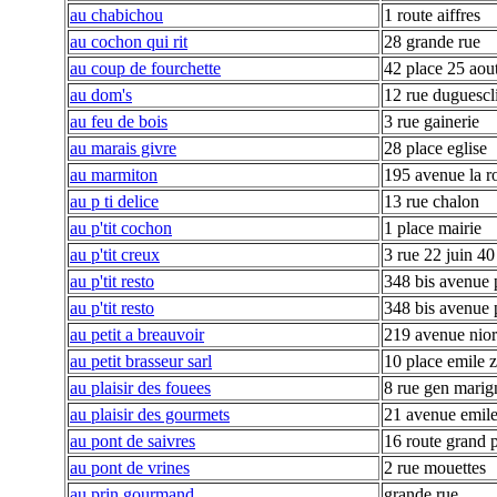
au chabichou
1 route aiffres
au cochon qui rit
28 grande rue
au coup de fourchette
42 place 25 aou
au dom's
12 rue duguescl
au feu de bois
3 rue gainerie
au marais givre
28 place eglise
au marmiton
195 avenue la r
au p ti delice
13 rue chalon
au p'tit cochon
1 place mairie
au p'tit creux
3 rue 22 juin 40
au p'tit resto
348 bis avenue 
au p'tit resto
348 bis avenue 
au petit a breauvoir
219 avenue nior
au petit brasseur sarl
10 place emile z
au plaisir des fouees
8 rue gen marig
au plaisir des gourmets
21 avenue emile
au pont de saivres
16 route grand 
au pont de vrines
2 rue mouettes
au prin gourmand
grande rue