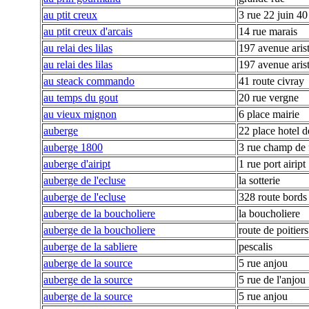
au ptit creux
3 rue 22 juin 40
au ptit creux d'arcais
14 rue marais
au relai des lilas
197 avenue aris
au relai des lilas
197 avenue aris
au steack commando
41 route civray
au temps du gout
20 rue vergne
au vieux mignon
6 place mairie
auberge
22 place hotel de
auberge 1800
3 rue champ de 
auberge d'aiript
1 rue port aiript
auberge de l'ecluse
la sotterie
auberge de l'ecluse
328 route bords
auberge de la boucholiere
la boucholiere
auberge de la boucholiere
route de poitier
auberge de la sabliere
pescalis
auberge de la source
5 rue anjou
auberge de la source
5 rue de l'anjou
auberge de la source
5 rue anjou